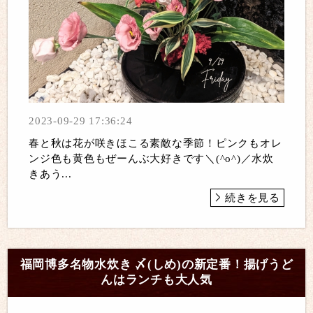
2023-09-29 17:36:24
春と秋は花が咲きほこる素敵な季節！ピンクもオレ
ンジ色も黄色もぜーんぶ大好きです＼(^o^)／水炊
きあう...
続きを見る
福岡博多名物水炊き 〆(しめ)の新定番！揚げうど
んはランチも大人気