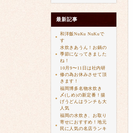
最新記事
和洋飯NuKu NuKuで
す
水炊きあうん！お鍋の
季節になってきました
ね！
10月9〜11日は社内研
修の為お休みさせて頂
きます！
福岡博多名物水炊き
〆(しめ)の新定番！揚
げうどんはランチも大
人気
福岡の水炊き、お取り
寄せにおすすめ！地元
民に人気の名店ランキ