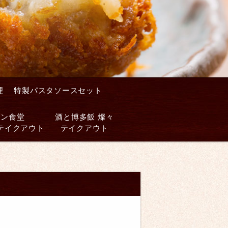
理
特製パスタソースセット
アン食堂
酒と博多飯 燦々
Uテイクアウト
テイクアウト