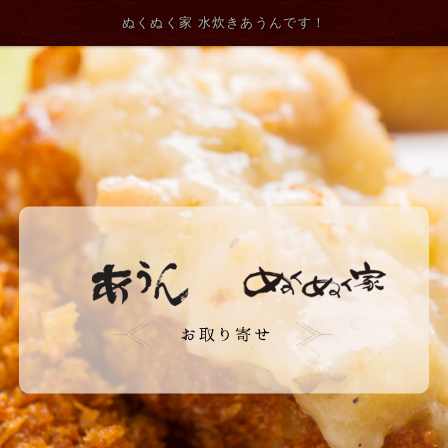
ぬくぬく家 水炊きあうんです！