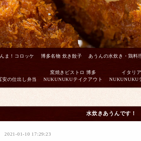
んま！コロッケ
博多名物 炊き餃子
あうんの水炊き・鶏料
窯焼きビストロ 博多
イタリ
冨安の仕出し弁当
NUKUNUKUテイクアウト
NUKUNUK
水炊きあうんです！
2021-01-10 17:29:23