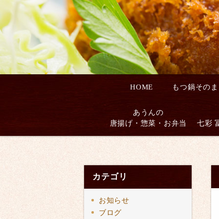
HOME
もつ鍋そのま
あうんの
唐揚げ・惣菜・お弁当
七彩 
カテゴリ
お知らせ
ブログ