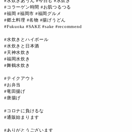
#水炊きあうん #今日も #水炊き
#コラーゲン時間 #お肌つるつる
#福岡 #福岡市 #福岡グルメ
#郷土料理 #名物 #揚げうどん
#Fukuoka #SAKE #sake #recommend
#水炊きとハイボール
#水炊きと日本酒
#天神水炊き
#福岡水炊き
#舞鶴水炊き
#テイクアウト
#お弁当
#竜田揚げ
#唐揚げ
#コロナに負けるな
#通販始まります
#ありがとうございます