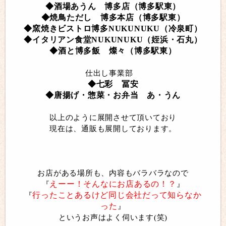
◆酒場あうん 博多店（博多駅東）
◆焼鳥ただし 博多本店（博多駅東）
◆窯焼きビストロ博多NUKUNUKU（冷泉町）
◆イタリアン食堂NUKUNUKU（姪浜・石丸）
◆酒と博多飯 燦々（博多駅東）
仕出し事業部
◆七彩 冨安
◆唐揚げ・惣菜・お弁当 あ・うん
以上のように展開させて頂いており
現在は、通販も展開しております。
お店がある場所も、内容もバラバラなので
えーー！そんなにお店あるの！？
『
』
行ったことあるけど同じ会社だって知らなか
『
った
』
というお声はよく伺います(笑)