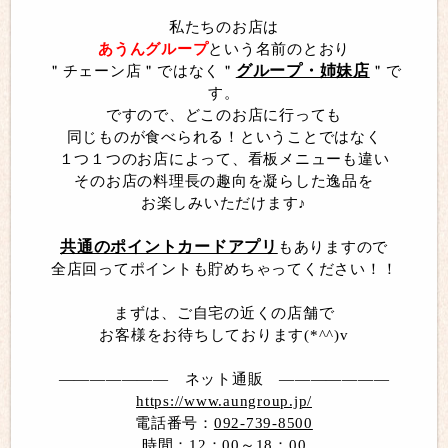
私たちのお店は
あうんグループ
という名前のとおり
グループ・姉妹店
＂チェーン店＂ではなく＂
＂で
す。
ですので、どこのお店に行っても
同じものが食べられる！ということではなく
１つ１つのお店によって、看板メニューも違い
そのお店の料理長の趣向を凝らした逸品を
お楽しみいただけます♪
共通のポイントカードアプリ
もありますので
全店回ってポイントも貯めちゃってください！！
まずは、ご自宅の近くの店舗で
お客様をお待ちしております(*^^)v
――――――― ネット通販 ―――――――
https://www.aungroup.jp/
電話番号：
092-739-8500
時間：
12
：
00
～
18
：
00